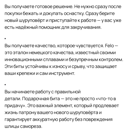
ля
бе
2
ая
ор
я
я
Вы получаете готовое решение. Не нужно сразу после
то
сщ
0
на
рн
ет
покупки бежать и докупать оснастку. Сразу берите
2
я
ая
оч
новый шуруповёрт и приступайте к работе — у вас уже
0
на
3
есть надёжный помощник для закручивания.
я
6
Вы получаете качество, которое чувствуется. Felo —
это эталон немецкого качества, известный своими
инновационными сплавами и безупречным контролем.
Эти биты устойчивы к износу и срыву, что защищает
ваши крепежи и сам инструмент.
Вы начинаете работу с правильной
детали. Подарочная бита — это не просто «что-то в
придачу». Это важный элемент, который продлевает
жизнь патрону вашего нового шуруповёрта и
гарантирует аккуратную работу без повреждения
шлицы самореза.