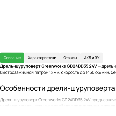
Описание
Характеристики
Отзывы
АКБ и ЗУ
Дрель-шуруповерт Greenworks GD24DD35 24V
— дрель-
быстрозажимной патрон 13 мм, скорость до 1450 об/мин, б
Особенности дрели-шуруповерта
Дрель-шуруповерт Greenworks GD24DD35 24V предназначен
удобству модель отлично подойдет для выполнения повсед
регулировкой и реверсом: первая скорость 0-380 об/мин, в