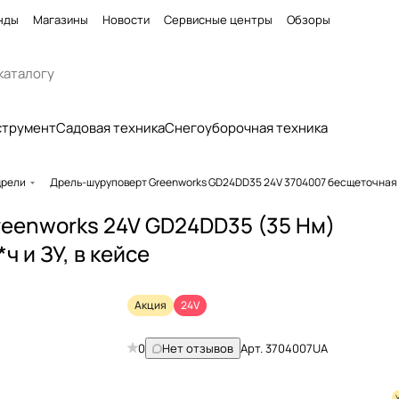
нды
Магазины
Новости
Сервисные центры
Обзоры
струмент
Садовая техника
Снегоуборочная техника
дрели
Дрель-шуруповерт Greenworks GD24DD35 24V 3704007 бесщеточная
eenworks 24V GD24DD35 (35 Нм)
ч и ЗУ, в кейсе
Акция
24V
0
Нет отзывов
Арт.
3704007UA