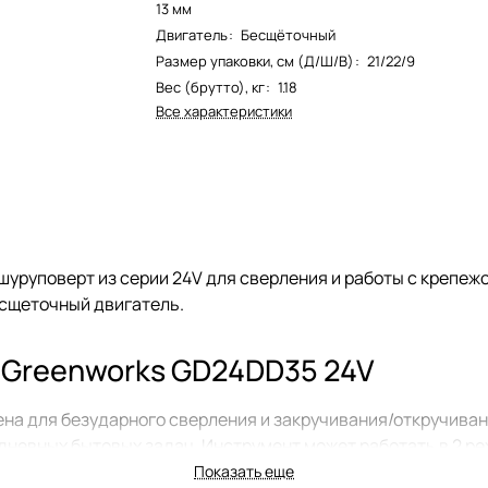
13 мм
Двигатель
:
Бесщёточный
Размер упаковки, см (Д/Ш/В)
:
21/22/9
Вес (брутто), кг
:
1.18
Все характеристики
шуруповерт из серии 24V для сверления и работы с крепежо
есщеточный двигатель.
 Greenworks GD24DD35 24V
а для безударного сверления и закручивания/откручивани
невных бытовых задач. Инструмент может работать в 2 ре
торая скорость 0-1450 об/мин. Крутящий момент 35 Нм имее
Показать еще