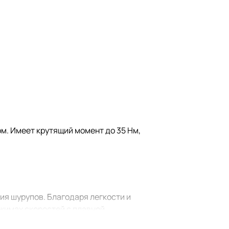
м. Имеет крутящий момент до 35 Нм,
я шурупов. Благодаря легкости и
жимах скоростей с плавной
т 18 ступеней регулировки.