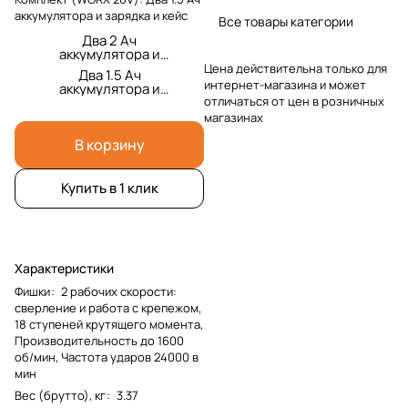
аккумулятора и зарядка и кейс
Все товары категории
Два 2 Ач
аккумулятора и
зарядка и кейс
Цена действительна только для
Два 1.5 Ач
интернет-магазина и может
аккумулятора и
зарядка и кейс
отличаться от цен в розничных
магазинах
В корзину
Купить в 1 клик
Характеристики
Фишки
:
2 рабочих скорости:
сверление и работа с крепежом,
18 ступеней крутящего момента,
Производительность до 1600
об/мин, Частота ударов 24000 в
мин
Вес (брутто), кг
:
3.37