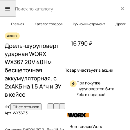
Главная
Каталог товаров
Ручной инструмент
Дрели
Акция
16 790 ₽
Дрель-шуруповерт
ударная WORX
WX367 20V 40Нм
бесщеточная
Товар участвует в акции
аккумуляторная, с
При покупке
2хАКБ на 1.5 А*ч и ЗУ
шуруповертов бита
в кейсе
Felo в подарок!
0
Нет отзывов
Арт.
WX367.3
Все товары Worx
Комплект (WORX 20V):
Два 1.5 Ач