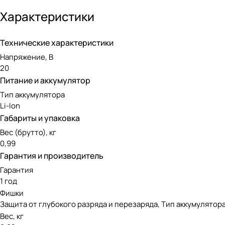
Универсальные аккумуляторы Powershare подходят для все
Компактность и широкая применяемость позволят сэкономи
Характеристики
источник питания напряжением 20В и емкостью 8 А*ч. WO
Технические характеристики
Напряжение, В
20
Питание и аккумулятор
Тип аккумулятора
Li-Ion
Габариты и упаковка
Вес (брутто), кг
0,99
Гарантия и производитель
Гарантия
1 год
Фишки
Защита от глубокого разряда и перезаряда, Тип аккумулятора:
Вес, кг