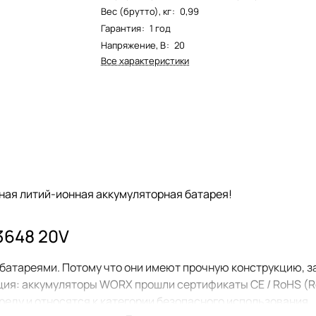
Вес (брутто), кг
:
0,99
Гарантия
:
1 год
Напряжение, В
:
20
Все характеристики
ая литий-ионная аккумуляторная батарея!
3648 20V
тареями. Потому что они имеют прочную конструкцию, за
ция: аккумуляторы WORX прошли сертификаты CE / RoHS (Res
среду и относятся к категории безопасного использования.