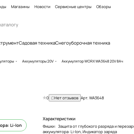
нды
Магазины
Новости
Сервисные центры
Обзоры
струмент
Садовая техника
Снегоуборочная техника
уляторы
Аккумуляторы 20V
Аккумулятор WORX WA3648 20V 8Ач
0
Нет отзывов
Арт.
WA3648
Характеристики
ора: Li-lon
Фишки
:
Защита от глубокого разряда и перезар
аккумулятора: Li-lon, Индикатор заряда