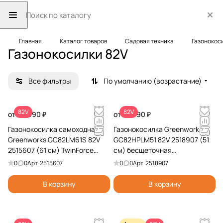
Главная
Каталог товаров
Садовая техника
Газонокос
Газонокосилки 82V
Все фильтры
По умолчанию (возрастание)
82V
82V
от 69 990 ₽
от 44 990 ₽
Газонокосилка самоходная
Газонокосилка Greenworks
Greenworks GC82LM61S 82V
GC82HPLM51 82V 2518907 (51
2515607 (61 см) TwinForce
см) бесщеточная
аккумуляторная
аккумуляторная
0
0
Арт.
2515607
0
0
Арт.
2518907
В корзину
В корзину