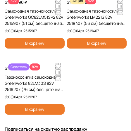
82V
Акция
82V
от 49 990 ₽
от 129 990 ₽
Самоходная газонокосилка
Самоходная газонокосилка
Greenworks GC82LM51SP2 82V
Greenworks LM221S 82V
2515907 (51 см) бесщеточная
2519407 (56 см) бесщеточная
аккумуляторная
аккумуляторная
0
0
Арт.
2515907
0
0
Арт.
2519407
В корзину
В корзину
Советуем
82V
от 189 990 ₽
Газонокосилка самоходная
Greenworks 82LM30S 82V
2519207 (76 см) бесщеточная
аккумуляторная
0
0
Арт.
2519207
В корзину
Подписаться
на скрытую распродажу