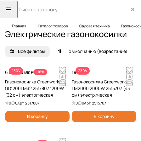
Главная
Каталог товаров
Садовая техника
Газонокос
Электрические газонокосилки
Все фильтры
По умолчанию (возрастание)
230V
230V
6 990 ₽
-18%
18 990 ₽
8 490 ₽
Газонокосилка Greenworks
Газонокосилка Greenworks
GD1200LM32 2517807 1200W
LM2000 2000W 2515707 (43
(32 см) электрическая
см) электрическая
0
0
Арт.
2517807
0
0
Арт.
2515707
В корзину
В корзину