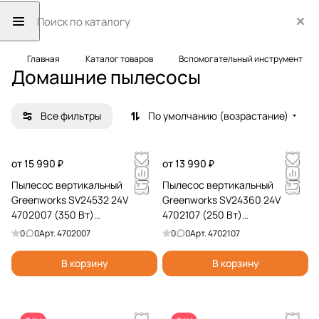
Главная
Каталог товаров
Вспомогательный инструмент
Домашние пылесосы
Все фильтры
По умолчанию (возрастание)
от 15 990 ₽
от 13 990 ₽
Пылесос вертикальный
Пылесос вертикальный
Greenworks SV24532 24V
Greenworks SV24360 24V
4702007 (350 Вт)
4702107 (250 Вт)
аккумуляторный с зарядным
аккумуляторный
0
0
Арт.
4702007
0
0
Арт.
4702107
устройством
В корзину
В корзину