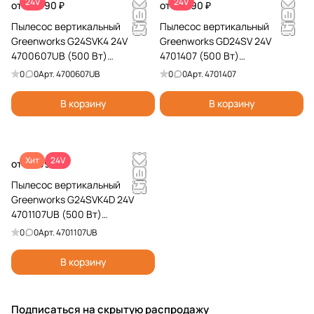
24V
24V
от 29 990 ₽
от 12 990 ₽
Пылесос вертикальный
Пылесос вертикальный
Greenworks G24SVK4 24V
Greenworks GD24SV 24V
4700607UB (500 Вт)
4701407 (500 Вт)
аккумуляторный
аккумуляторный
0
0
Арт.
4700607UB
0
0
Арт.
4701407
В корзину
В корзину
Хит
24V
от 39 990 ₽
Пылесос вертикальный
Greenworks G24SVK4D 24V
4701107UB (500 Вт)
аккумуляторный
0
0
Арт.
4701107UB
В корзину
Подписаться
на скрытую распродажу