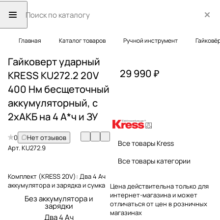
Главная
Каталог товаров
Ручной инструмент
Гайковё
Гайковерт ударный
29 990 ₽
KRESS KU272.2 20V
400 Нм бесщеточный
аккумуляторный, с
2хАКБ на 4 А*ч и ЗУ
0
Нет отзывов
Все товары Kress
Арт.
KU272.9
Все товары категории
Комплект (KRESS 20V):
Два 4 Ач
аккумулятора и зарядка и сумка
Цена действительна только для
интернет-магазина и может
Без аккумулятора и
отличаться от цен в розничных
зарядки
магазинах
Два 4 Ач