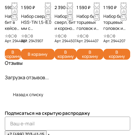
590 ₽
1 590 ₽
2 390 ₽
1 590 ₽
1 190 ₽
Набор
Набор сверл
Набор
Набор бит,
Набор бит,
бит в
HSS-TiN 1,5-8,0
сверл, бит
торцевых
торцевых
кейсе
мм с
и коронок
головок и
головок и
Greenw
шестигранным
в кейсе
адаптеров в
адаптеров в
0
0
0
0
0
0
0
0
0
0
orks
хвостовиком в
Greenwork
кейсе
кейсе
Арт.
2944007
Арт.
2943907
Арт.
2944507
Арт.
2944407
Арт.
2944207
294400
кейсе
s 2944507
Greenworks
Greenworks
В
В
В
В
7 (20
Greenworks
(60 шт.)
2944407 (70
2944207 (40
В корзину
корзину
корзину
корзину
корзину
шт.)
2943907 (22
шт.)
шт.)
Отзывы
шт.)
Загрузка отзывов...
Назад к списку
Подписаться
на скрытую распродажу
+7 (499) 703-41-15