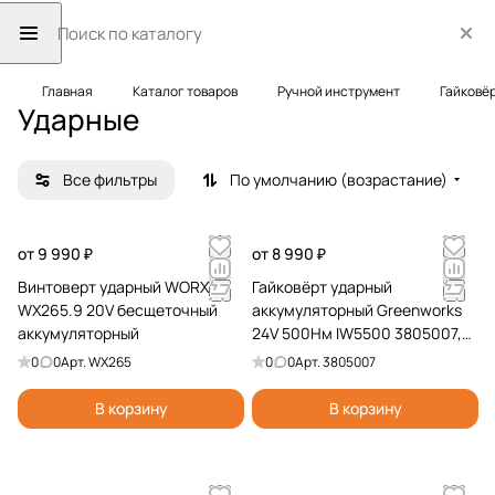
Главная
Каталог товаров
Ручной инструмент
Гайковё
Ударные
Все фильтры
По умолчанию (возрастание)
от 9 990 ₽
от 8 990 ₽
Винтоверт ударный WORX
Гайковёрт ударный
WX265.9 20V бесщеточный
аккумуляторный Greenworks
аккумуляторный
24V 500Нм IW5500 3805007,
бесщёточный
0
0
Арт.
WX265
0
0
Арт.
3805007
В корзину
В корзину