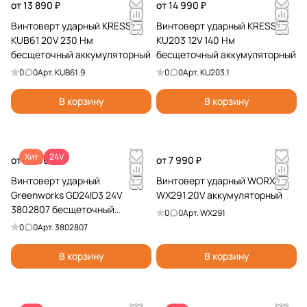
от 13 890 ₽
от 14 990 ₽
Винтоверт ударный KRESS
Винтоверт ударный KRESS
KUB61 20V 230 Нм
KU203 12V 140 Нм
бесщеточный аккумуляторный
бесщеточный аккумуляторный
0
0
Арт.
KUB61.9
0
0
Арт.
KU203.1
В корзину
В корзину
Хит
24V
от 8 990 ₽
от 7 990 ₽
Винтоверт ударный
Винтоверт ударный WORX
Greenworks GD24ID3 24V
WX291 20V аккумуляторный
3802807 бесщеточный
0
0
Арт.
WX291
аккумуляторный
0
0
Арт.
3802807
В корзину
В корзину