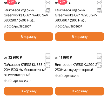
24V
24V
от 7 990 ₽
от 5 990 ₽
Гайковерт ударный
Гайковерт ударный
Greenworks GD24IW400 24V
Greenworks G24IW200 24V
3802907 (400 Нм)
3803607 (200 Нм)
бесщеточный аккумуляторный
бесщеточный аккумуляторный
0
0
Арт.
3802907
0
0
Арт.
3803607
В корзину
В корзину
от 32 990 ₽
от 11 890 ₽
Гайковерт KRESS KUB33.91
Винтоверт KRESS KU290 20V
20V 1300 Нм бесщеточный
230Нм аккумуляторный
аккумуляторный
0
0
Арт.
KU290
0
0
Арт.
KUB33.91
В корзину
В корзину