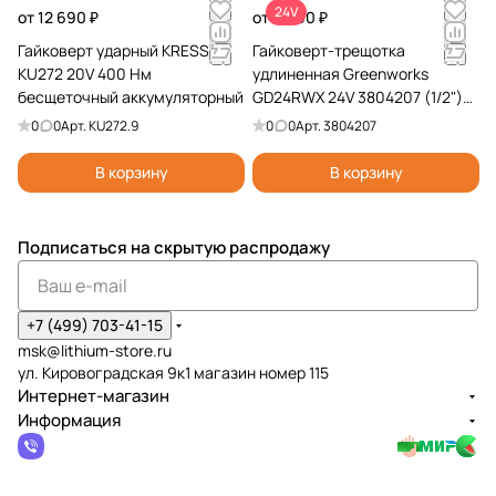
24V
от 12 690 ₽
от 9 990 ₽
Гайковерт ударный KRESS
Гайковерт-трещотка
KU272 20V 400 Нм
удлиненная Greenworks
бесщеточный аккумуляторный
GD24RWX 24V 3804207 (1/2")
бесщеточная аккумуляторная
0
0
Арт.
KU272.9
0
0
Арт.
3804207
В корзину
В корзину
Подписаться
на скрытую распродажу
+7 (499) 703-41-15
msk@lithium-store.ru
ул. Кировоградская 9к1 магазин номер 115
Интернет-магазин
Информация