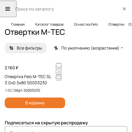
Главная
Каталог товаров
Оснастка Felo
Отвертки
О
Отвертки M-TEC
Все фильтры
По умолчанию (возрастание)
2 160 ₽
Отвертка Felo M-TEC SL
3.0x0.5x80 50003230
0
0
Арт.
50003230
В корзину
Подписаться
на скрытую распродажу