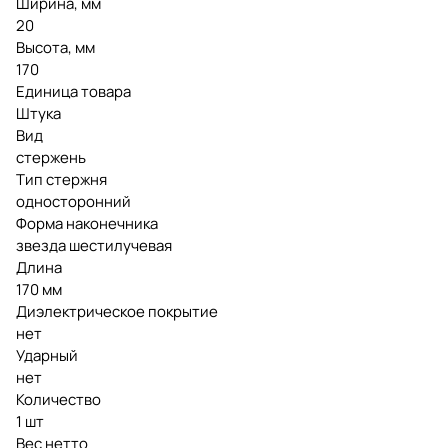
Ширина, мм
20
Высота, мм
170
Единица товара
Штука
Вид
стержень
Тип стержня
односторонний
Форма наконечника
звезда шестилучевая
Длина
170 мм
Диэлектрическое покрытие
нет
Ударный
нет
Количество
1 шт
Вес нетто