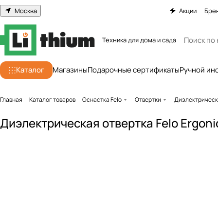
Москва
Акции
Бре
Техника для дома и сада
Каталог
Магазины
Подарочные сертификаты
Ручной ин
Главная
Каталог товаров
Оснастка Felo
Отвертки
Диэлектрическ
Диэлектрическая отвертка Felo Ergoni