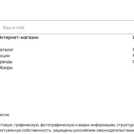
Интернет-магазин
аталог
Акции
Бренды
Обзоры
логии
.
текстовую, графическую, фотографическую и видео информацию, структ
лектуальную собственность, защищены российским законодательством