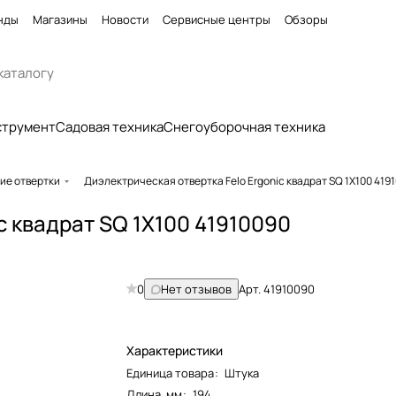
нды
Магазины
Новости
Сервисные центры
Обзоры
струмент
Садовая техника
Снегоуборочная техника
ие отвертки
Диэлектрическая отвертка Felo Ergonic квадрат SQ 1X100 419
c квадрат SQ 1X100 41910090
0
Нет отзывов
Арт.
41910090
Характеристики
Единица товара
:
Штука
Длина, мм
:
194