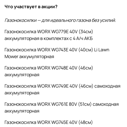
26
ЗУ
ая
E
щет
ля
ая
я
ят
й
акк
сщ
рна
я
акк
Что участвует в акции?
шт.
2
очн
то
ор
уму
ето
я
бес
ум
0
ая
рн
ны
лят
чн
бес
щет
ул
V
ый
й
Газонокосилки — для идеального газона без усилий.
орн
ая
щет
очн
ят
ый
очн
ая
ор
Газонокосилка WORX WG779E 40V (34см)
ая
ны
аккумуляторная в комплектах с 4 А/ч
АКБ
й
Газонокосилка WORX WG743E 40V (40см) Li Lawn
Mower аккумуляторная
Газонокосилка WORX WG748E 40V (46см)
аккумуляторная
Газонокосилка WORX WG749E 40V (46см) самоходная
аккумуляторная
Газонокосилка WORX WG761E 80V (51см) самоходная
аккумуляторная
Газонокосилка WORX WG745E 40V (48см)