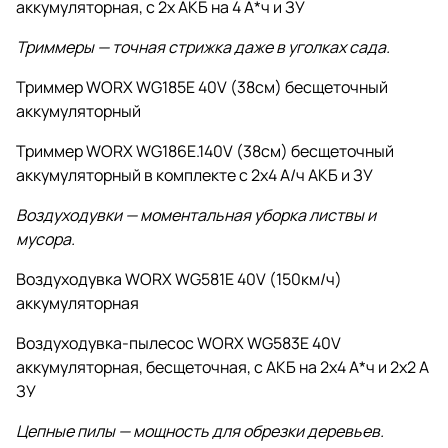
аккумуляторная, c 2х АКБ на 4 А*ч и ЗУ
Триммеры — точная стрижка даже в уголках сада.
Триммер WORX WG185E 40V (38см) бесщеточный
аккумуляторный
Триммер WORX WG186E.140V (38см) бесщеточный
аккумуляторный в комплекте с 2х4 А/ч АКБ и ЗУ
Воздуходувки — моментальная уборка листвы и
мусора.
Воздуходувка WORX WG581E 40V (150км/ч)
аккумуляторная
Воздуходувка-пылесос WORX WG583E 40V
аккумуляторная, бесщеточная, с АКБ на 2х4 А*ч и 2х2 А
ЗУ
Цепные пилы — мощность для обрезки деревьев.