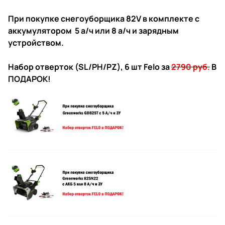
При покупке снегоуборщика 82V в комплекте с
аккумулятором 5 а/ч или 8 а/ч и зарядным
устройством.
Набор отверток (SL/PH/PZ), 6 шт Felo
за
2790 руб.
В
ПОДАРОК!