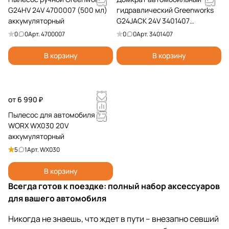
G24HV 24V 4700007 (500 мл)
гидравлический Greenworks
аккумуляторный
G24JACK 24V 3401407
аккумуляторный
0
0
Арт.
4700007
0
0
Арт.
3401407
В корзину
В корзину
от 6 990 ₽
Пылесос для автомобиля
WORX WX030 20V
аккумуляторный
5
1
Арт.
WX030
В корзину
Всегда готов к поездке: полный набор аксессуаров
для вашего автомобиля
Никогда не знаешь, что ждет в пути – внезапно севший