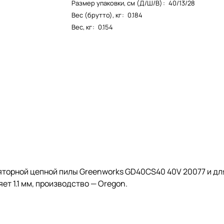
Размер упаковки, см (Д/Ш/В)
:
40/13/28
Вес (брутто), кг
:
0.184
Вес, кг
:
0.154
яторной цепной пилы Greenworks GD40CS40 40V 20077 и дл
т 1.1 мм, производство — Oregon.