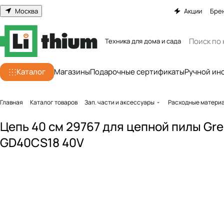
Москва
Акции
Бре
Техника для дома и сада
Каталог
Магазины
Подарочные сертификаты
Ручной ин
Главная
Каталог товаров
Зап. части и аксессуары
Расходные матери
Цепь 40 см 29767 для цепной пилы Gr
GD40CS18 40V