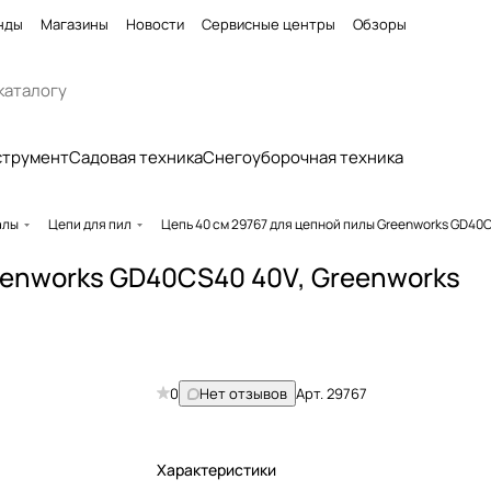
нды
Магазины
Новости
Сервисные центры
Обзоры
струмент
Садовая техника
Снегоуборочная техника
алы
Цепи для пил
Цепь 40 см 29767 для цепной пилы Greenworks GD40
eenworks GD40CS40 40V, Greenworks
0
Нет отзывов
Арт.
29767
Характеристики