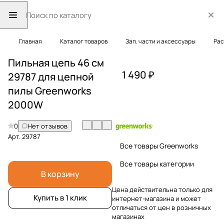
Главная
Каталог товаров
Зап. части и аксессуары
Рас
Пильная цепь 46 см
1 490 ₽
29787 для цепной
пилы Greenworks
2000W
0
Нет отзывов
Арт.
29787
Все товары Greenworks
Все товары категории
В корзину
Цена действительна только для
Купить в 1 клик
интернет-магазина и может
отличаться от цен в розничных
магазинах