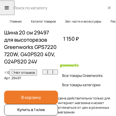
Главная
Каталог товаров
Зап. части и аксессуары
Рас
Шина 20 см 29497
1 150 ₽
для высоторезов
Greenworks GPS7220
720W, G40PS20 40V,
G24PS20 24V
0
Нет отзывов
Все товары Greenworks
Арт.
29497
Все товары категории
В корзину
Цена действительна только для
интернет-магазина и может
отличаться от цен в розничных
Купить в 1 клик
магазинах