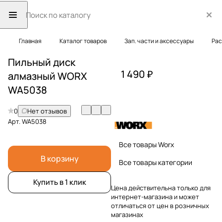
Главная
Каталог товаров
Зап. части и аксессуары
Рас
Пильный диск
1 490 ₽
алмазный WORX
WA5038
0
Нет отзывов
Арт.
WA5038
Все товары Worx
В корзину
Все товары категории
Купить в 1 клик
Цена действительна только для
интернет-магазина и может
отличаться от цен в розничных
магазинах