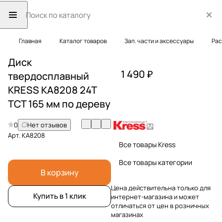
Главная
Каталог товаров
Зап. части и аксессуары
Рас
Диск
1 490 ₽
твердосплавный
KRESS KA8208 24T
TCT 165 мм по дереву
0
Нет отзывов
Арт.
KA8208
Все товары Kress
Все товары категории
В корзину
Цена действительна только для
Купить в 1 клик
интернет-магазина и может
отличаться от цен в розничных
магазинах