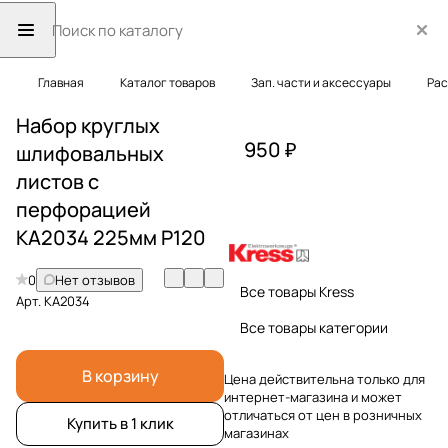
Главная
Каталог товаров
Зап. части и аксессуары
Рас
Набор круглых
950 ₽
шлифовальных
листов с
перфорацией
KA2034 225мм P120
0
Нет отзывов
Все товары Kress
Арт.
KA2034
Все товары категории
В корзину
Цена действительна только для
интернет-магазина и может
отличаться от цен в розничных
Купить в 1 клик
магазинах