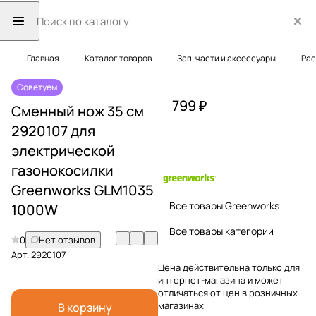
Главная
Каталог товаров
Зап. части и аксессуары
Рас
Советуем
799 ₽
Сменный нож 35 см
2920107 для
электрической
газонокосилки
Greenworks GLM1035
Все товары Greenworks
1000W
Все товары категории
0
Нет отзывов
Арт.
2920107
Цена действительна только для
интернет-магазина и может
отличаться от цен в розничных
магазинах
В корзину