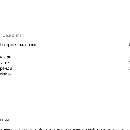
Интернет-магазин
аталог
Акции
Бренды
Обзоры
логии
.
текстовую, графическую, фотографическую и видео информацию, структ