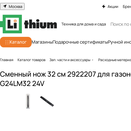
Москва
Акции
Бре
Техника для дома и сада
Каталог
Магазины
Подарочные сертификаты
Ручной ин
Главная
Каталог товаров
Зап. части и аксессуары
Расходные матери
Сменный нож 32 см 2922207 для газо
G24LM32 24V