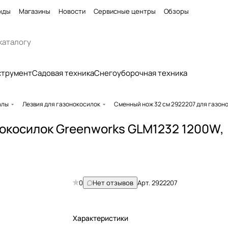
нды
Магазины
Новости
Сервисные центры
Обзоры
струмент
Садовая техника
Снегоуборочная техника
алы
Лезвия для газонокосилок
Сменный нож 32 см 2922207 для газон
нокосилок Greenworks GLM1232 1200W,
0
Нет отзывов
Арт.
2922207
Характеристики