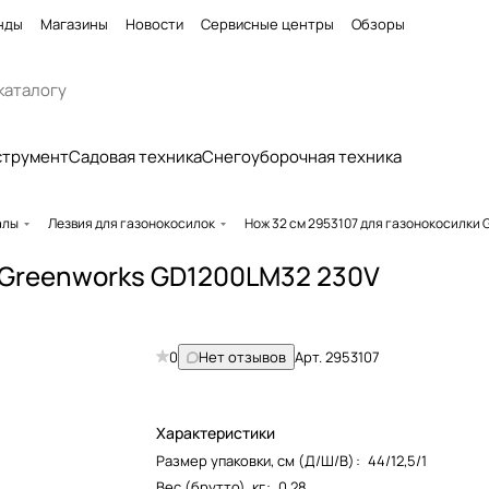
нды
Магазины
Новости
Сервисные центры
Обзоры
струмент
Садовая техника
Снегоуборочная техника
алы
Лезвия для газонокосилок
Нож 32 см 2953107 для газонокосилки
и Greenworks GD1200LM32 230V
0
Нет отзывов
Арт.
2953107
Характеристики
Размер упаковки, см (Д/Ш/В)
:
44/12,5/1
Вес (брутто), кг
:
0.28