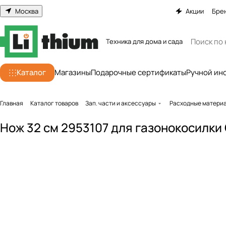
Москва
Акции
Бре
Техника для дома и сада
Каталог
Магазины
Подарочные сертификаты
Ручной ин
Главная
Каталог товаров
Зап. части и аксессуары
Расходные матери
Нож 32 см 2953107 для газонокосилк