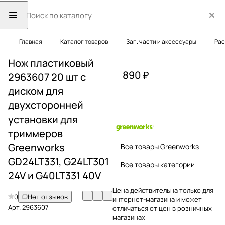
Главная
Каталог товаров
Зап. части и аксессуары
Рас
Нож пластиковый
890 ₽
2963607 20 шт с
диском для
двухсторонней
установки для
триммеров
Greenworks
Все товары Greenworks
GD24LT331, G24LT301
Все товары категории
24V и G40LT331 40V
Цена действительна только для
0
Нет отзывов
интернет-магазина и может
Арт.
2963607
отличаться от цен в розничных
магазинах