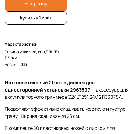
В корзину
Купить в 1 клик
Характеристики
Размер упаковки, см (Д/Ш/В)
:
11/14/5
Вес, кг
:
0,13
Нож пластиковый 20 шт с диском для
односторонней установки 2963507
— аксессуар
для
аккумуляторного триммера G24LT251 24V 2113307SA
.
Позволяют эффективно скашивать жесткую и густую
траву. Ширина скашивания 25 см.
В комплекте 20 пластиковых ножей с диском для