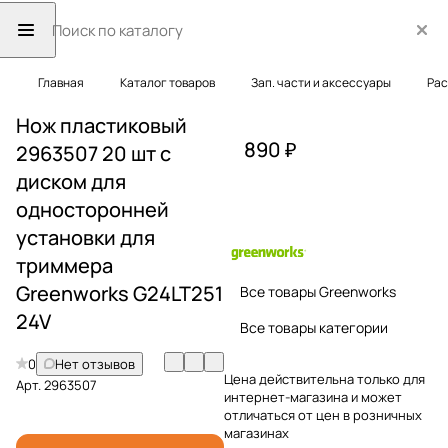
Главная
Каталог товаров
Зап. части и аксессуары
Рас
Нож пластиковый
890 ₽
2963507 20 шт с
диском для
односторонней
установки для
триммера
Greenworks G24LT251
Все товары Greenworks
24V
Все товары категории
0
Нет отзывов
Цена действительна только для
Арт.
2963507
интернет-магазина и может
отличаться от цен в розничных
магазинах