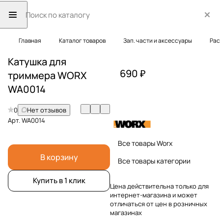
Главная
Каталог товаров
Зап. части и аксессуары
Рас
Катушка для
690 ₽
триммера WORX
WA0014
0
Нет отзывов
Арт.
WA0014
Все товары Worx
В корзину
Все товары категории
Купить в 1 клик
Цена действительна только для
интернет-магазина и может
отличаться от цен в розничных
магазинах