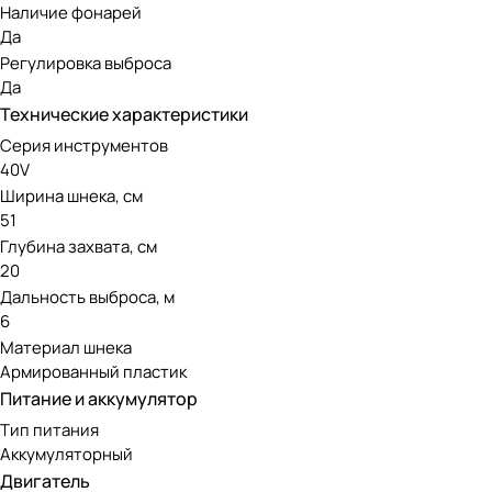
Наличие фонарей
Инструмент оснащен передовым бесщеточным двигателем. 
Да
нуждается в сложном обслуживании, при этом экологичен 
Регулировка выброса
Да
Аккумуляторная линейка Greenwo
Технические характеристики
Серия инструментов
Модель работает от аккумуляторов 40V, совместимых со в
40V
инструменты для большинства видов садовых работ.
Ширина шнека, см
51
Глубина захвата, см
20
Дальность выброса, м
6
Материал шнека
Армированный пластик
Питание и аккумулятор
Тип питания
Аккумуляторный
Двигатель