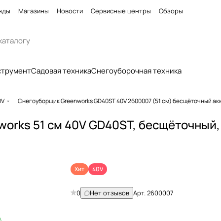
нды
Магазины
Новости
Сервисные центры
Обзоры
струмент
Садовая техника
Снегоуборочная техника
0V
Снегоуборщик Greenworks GD40ST 40V 2600007 (51 см) бесщёточный а
orks 51 см 40V GD40ST, бесщёточный,
Хит
40V
0
Нет отзывов
Арт.
2600007