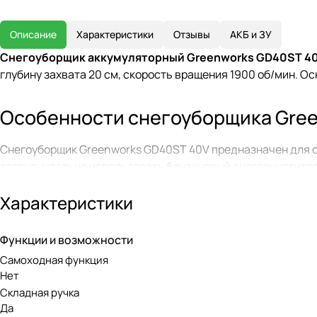
Описание
Характеристики
Отзывы
АКБ и ЗУ
Снегоуборщик аккумуляторный Greenworks GD40ST 4
глубину захвата 20 см, скорость вращения 1900 об/мин. 
Особенности снегоуборщика Gree
Снегоуборщик Greenworks GD40ST 40V предназначен для очи
затруднительно использовать бензиновый снегоочиститель 
Снегоуборщик выбрасывает снег на расстояние до 6 метро
Характеристики
Шнек снегоуборщика выполнен из специального мягкого, но
работы в темное время суток имеется светодиодный фонар
что способствует простому управлению и возможности ма
Функции и возможности
и на всей аккумуляторной технике Greenworks. Ручка имее
Самоходная функция
Нет
Бесщеточный двигатель DigiPro
Складная ручка
Да