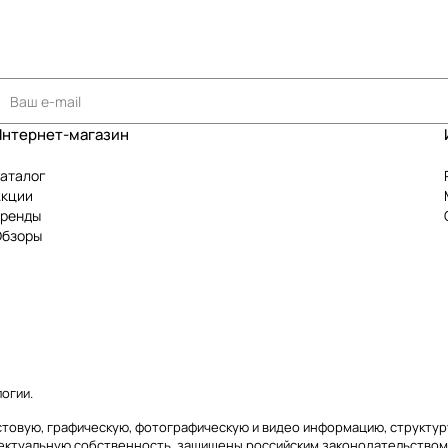
Интернет-магазин
аталог
Акции
Бренды
Обзоры
логии
.
текстовую, графическую, фотографическую и видео информацию, структ
лектуальную собственность, защищены российским законодательством