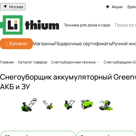
Москва
Акции
Бре
Техника для дома и сада
Каталог
Магазины
Подарочные сертификаты
Ручной ин
Главная
Каталог товаров
Снегоуборочная техника
Снегоуборщики 4
Снегоуборщик аккумуляторный Greenw
АКБ и ЗУ