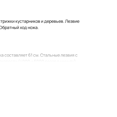
 стрижки кустарников и деревьев. Лезвие
 Обратный ход ножа.
жа составляет 61 см. Стальные лезвия с
корости (4000 и 5000 резов в минуту)
ь от случайного включения
вания и снижает утомляемость