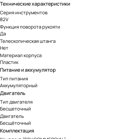
Инструмент оснащен передовым бесщеточным двигателем. 
Технические характеристики
нуждается в сложном обслуживании, при этом экологичен 
Серия инструментов
82V
Аккумуляторная линейка Greenwo
Функция поворота рукояти
Да
Телескопическая штанга
Модель работает от аккумуляторов 82V, совместимых с др
Нет
отлично подойдет как для коммерческого использования, та
Материал корпуса
Пластик
Питание и аккумулятор
Тип питания
Аккумуляторный
Двигатель
Тип двигателя
Бесщеточный
Двигатель
Бесщёточный
Комплектация