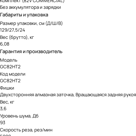
Комплект (82V COMMERCIAL)
Без аккумулятора и зарядки
Габариты и упаковка
Размер упаковки, см (Д/Ш/В)
129/27,5/24
Вес (брутто), кг
6,08
Гарантия и производитель
Модель
GC82HT2
Код модели
GC82HT2
Фишки
Двухсторонняя алмазная заточка, Вращающаяся задняя рукоя
Вес, кг
3,6
Уровень шума, Дб
93
Скорость реза, рез/мин