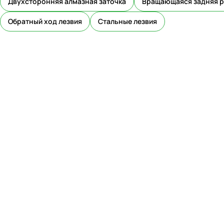
Двухсторонняя алмазная заточка
Вращающаяся задняя р
Обратный ход лезвия
Стальные лезвия