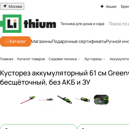
Москва
Акции
Бре
Техника для дома и сада
Каталог
Магазины
Подарочные сертификаты
Ручной ин
Главная
Каталог товаров
Садовая техника
Кусторезы
Аккумулято
Кусторез аккумуляторный 61 см Green
бесщёточный, без АКБ и ЗУ