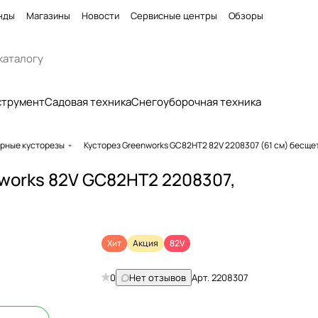
нды
Магазины
Новости
Сервисные центры
Обзоры
струмент
Садовая техника
Снегоуборочная техника
рные кусторезы
Кусторез Greenworks GC82HT2 82V 2208307 (61 см) бесщ
works 82V GC82HT2 2208307,
Хит
Акция
82V
0
Нет отзывов
Арт.
2208307