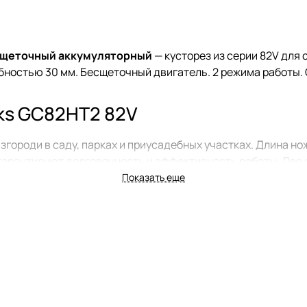
есщеточный аккумуляторный
— кусторез из серии 82V для
обностью 30 мм. Бесщеточный двигатель. 2 режима работы.
ks GC82HT2 82V
згороди в саду, парках и приусадебных участках. Длина но
гарантируют долговечность и эффективность работы. Две с
Показать еще
рантирует безопасность во время стрижки. Предохранител
ротная задняя рукоятка обеспечивает удобство использо