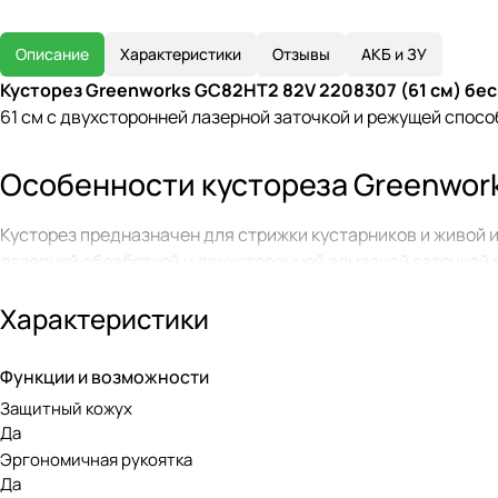
Описание
Характеристики
Отзывы
АКБ и ЗУ
Кусторез Greenworks GC82HT2 82V 2208307 (61 см) б
61 см с двухсторонней лазерной заточкой и режущей спос
Особенности кустореза Greenwor
Кусторез предназначен для стрижки кустарников и живой и
лазерной обработкой и двухсторонней алмазной заточкой 
позволяют адаптировать процесс
Характеристики
Модель GC82HT2 оснащена щитком для защиты рук, что га
предотвращает непреднамеренный запуск кустореза. Пово
Функции и возможности
оператора.
Защитный кожух
Да
Бесщеточный двигатель DigiPro
Эргономичная рукоятка
Да