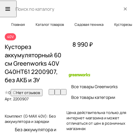
Главная
Каталог товаров
Садовая техника
Кусторезы
40V
8 990 ₽
Кусторез
аккумуляторный 60
см Greenworks 40V
G40HT61 2200907,
без АКБ и ЗУ
Все товары Greenworks
0
Нет отзывов
Все товары категории
Арт.
2200907
Цена действительна только для
Комплект (G-MAX 40V):
Без
интернет-магазина и может
аккумулятора и зарядки
отличаться от цен в розничных
магазинах
Без аккумулятора и