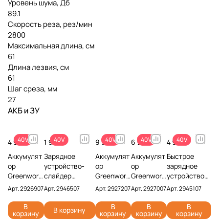
Уровень шума, Дб
89.1
Скорость реза, рез/мин
2800
Максимальная длина, см
61
Длина лезвия, см
61
Шаг среза, мм
27
АКБ и ЗУ
40V
40V
40V
40V
40V
4 990 ₽
1 990 ₽
9 990 ₽
6 990 ₽
4 990 ₽
Аккумулят
Зарядное
Аккумулят
Аккумулят
Быстрое
ор
устройство-
ор
ор
зарядное
Greenwork
слайдер
Greenwork
Greenwork
устройство
s G40B2
Greenworks
s G40B5
s G40B4
Greenworks
Арт.
2926907
Арт.
2946507
Арт.
2927207
Арт.
2927007
Арт.
2945107
40V
G40UCM2M
40V
40V
G40UC5 40V
2926907
40V 2946507 (2
2927207 (5
2927007
2945107
В
В
В
В
В корзину
корзину
корзину
корзину
корзину
(2 Ач)
A)
Ач)
(4 Ач)