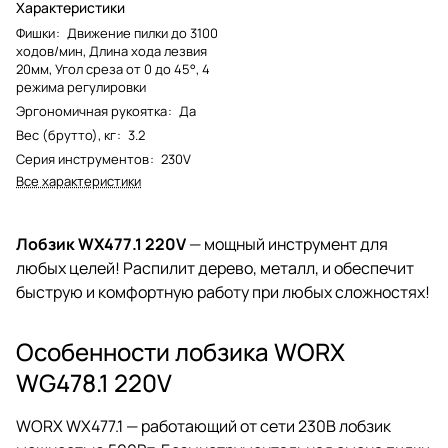
Характеристики
Фишки
:
Движение пилки до 3100
ходов/мин, Длина хода лезвия
20мм, Угол среза от 0 до 45°, 4
режима регулировки
Эргономичная рукоятка
:
Да
Вес (брутто), кг
:
3.2
Серия инструментов
:
230V
Все характеристики
Лобзик WX477.1 220V
— мощный инструмент для
любых целей! Распилит дерево, металл, и обеспечит
быструю и комфортную работу при любых сложностях!
Особенности лобзика WORX
WG478.1 220V
WORX WX477.1 — работающий от сети 230В лобзик