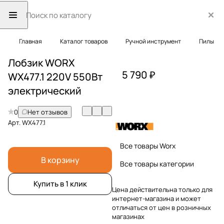
Главная
Каталог товаров
Ручной инструмент
Пилы
Лобзик WORX
5 790 ₽
WX477.1 220V 550Вт
электрический
0
Нет отзывов
Арт.
WX477.1
Все товары Worx
В корзину
Все товары категории
Купить в 1 клик
Цена действительна только для
интернет-магазина и может
отличаться от цен в розничных
магазинах