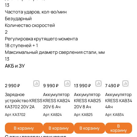
13
Частота ударов, кол-во/мин
Безударный
Количество скоростей
2
Регулировка крутящего момента
18 ступеней + 1
Максимальный диаметр сверления стали, мм
13
АКБ и ЗУ
2 990 ₽
9 990 ₽
13 990 ₽
7 490 ₽
Зарядное
Аккумулятор
Аккумулятор
Аккумулятор
устройство KRESS
KRESS KAB24
KRESS KAB25
KRESS KAB34
KA3702 20V 2A
20V 6 Ач
20V 8 Ач
4Ач
Арт.
KA3702
Арт.
KAB24
Арт.
KAB25
Арт.
KAB34
В
В корзину
В корзину
В корзину
корзину
С этим товаром покупают