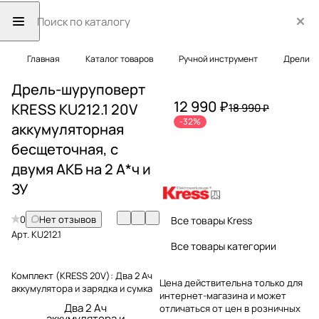
Главная
Каталог товаров
Ручной инструмент
Дрели
Дрель-шуруповерт
12 990 ₽
KRESS KU212.1 20V
18 990 ₽
-32%
аккумуляторная
бесщеточная, с
двумя АКБ на 2 А*ч и
ЗУ
0
Нет отзывов
Все товары Kress
Арт.
KU212.1
Все товары категории
Комплект (KRESS 20V):
Два 2 Ач
Цена действительна только для
аккумулятора и зарядка и сумка
интернет-магазина и может
Два 2 Ач
отличаться от цен в розничных
аккумулятора и