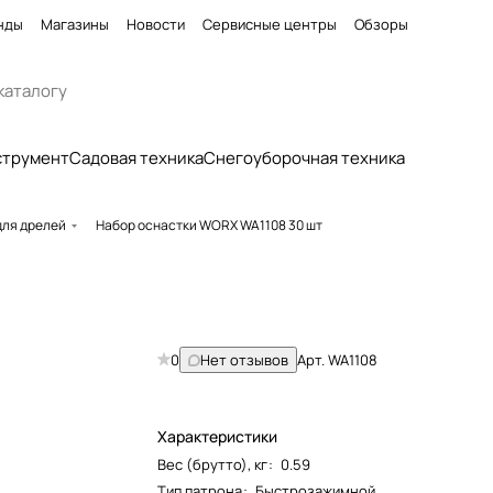
нды
Магазины
Новости
Сервисные центры
Обзоры
струмент
Садовая техника
Снегоуборочная техника
для дрелей
Набор оснастки WORX WA1108 30 шт
0
Нет отзывов
Арт.
WA1108
Характеристики
Вес (брутто), кг
:
0.59
Тип патрона
:
Быстрозажимной