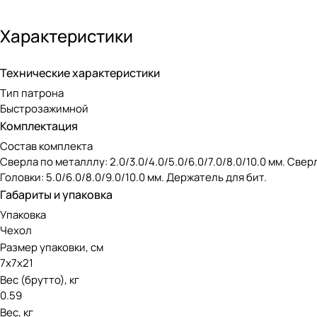
Биты шлицевые SL4,0; SL5.0; SL6.0
Характеристики
Биты крестовые: PH1; PH2; PH3
Биты крестовые: PZ1; PZ2; PZ3
Технические характеристики
Головки: 5.0/6.0/8.0/9.0/10.0 мм
Тип патрона
Быстрозажимной
Держатель для бит
Комплектация
Сверла подходят только к быстрозажимному патрону.
Состав комплекта
Сверла по металллу: 2.0/3.0/4.0/5.0/6.0/7.0/8.0/10.0 мм. Сверла
Головки: 5.0/6.0/8.0/9.0/10.0 мм. Держатель для бит.
Габариты и упаковка
Упаковка
Чехол
Размер упаковки, см
7х7х21
Вес (брутто), кг
0.59
Вес, кг