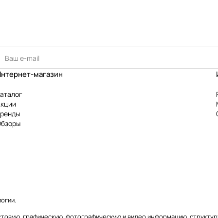
Интернет-магазин
аталог
Акции
Бренды
Обзоры
логии
.
текстовую, графическую, фотографическую и видео информацию, структ