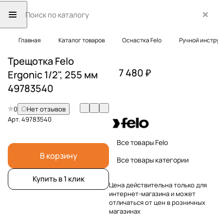
Главная
Каталог товаров
Оснастка Felo
Ручной инстр
Трещотка Felo
7 480 ₽
Ergonic 1/2", 255 мм
49783540
0
Нет отзывов
Арт.
49783540
Все товары Felo
В корзину
Все товары категории
Купить в 1 клик
Цена действительна только для
интернет-магазина и может
отличаться от цен в розничных
магазинах