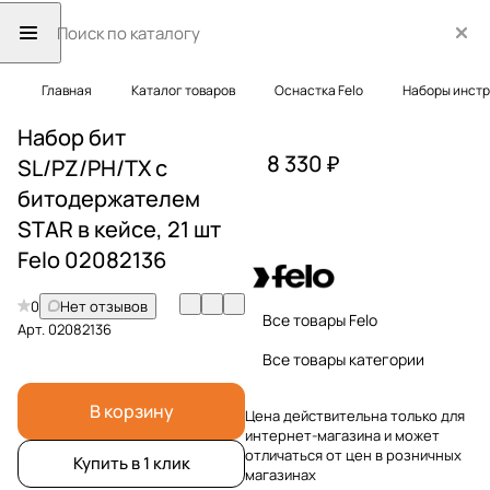
Главная
Каталог товаров
Оснастка Felo
Наборы инст
Набор бит
8 330 ₽
SL/PZ/PH/TX с
битодержателем
STAR в кейсе, 21 шт
Felo 02082136
0
Нет отзывов
Все товары Felo
Арт.
02082136
Все товары категории
В корзину
Цена действительна только для
интернет-магазина и может
отличаться от цен в розничных
Купить в 1 клик
магазинах