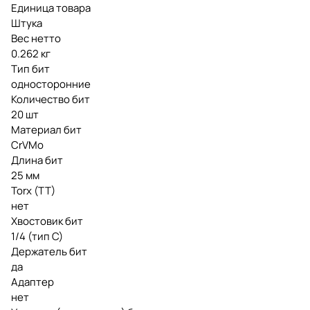
Единица товара
Штука
Вес нетто
0.262 кг
Тип бит
односторонние
Количество бит
20 шт
Материал бит
CrVMo
Длина бит
25 мм
Torx (TT)
нет
Хвостовик бит
1/4 (тип С)
Держатель бит
да
Адаптер
нет