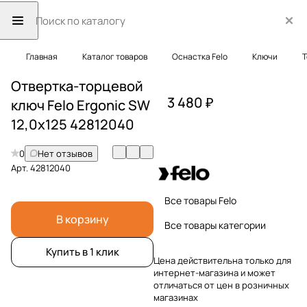
Главная
Каталог товаров
Оснастка Felo
Ключи
Т
Отвертка-торцевой
3 480 ₽
ключ Felo Ergonic SW
12,0x125 42812040
0
Нет отзывов
Арт.
42812040
Все товары Felo
В корзину
Все товары категории
Купить в 1 клик
Цена действительна только для
интернет-магазина и может
отличаться от цен в розничных
магазинах