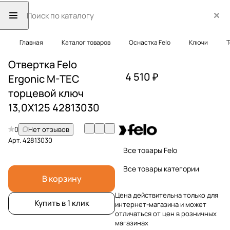
Главная
Каталог товаров
Оснастка Felo
Ключи
Т
Отвертка Felo
4 510 ₽
Ergonic M-TEC
торцевой ключ
13,0X125 42813030
0
Нет отзывов
Арт.
42813030
Все товары Felo
Все товары категории
В корзину
Цена действительна только для
Купить в 1 клик
интернет-магазина и может
отличаться от цен в розничных
магазинах