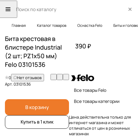
Главная
Каталог товаров
Оснастка Felo
Биты и головк
Бита крестовая в
390 ₽
блистере Industrial
(2 шт; PZ1x50 мм)
Felo 03101536
0
Нет отзывов
Арт.
03101536
Все товары Felo
Все товары категории
В корзину
Цена действительна только для
Купить в 1 клик
интернет-магазина и может
отличаться от цен в розничных
магазинах