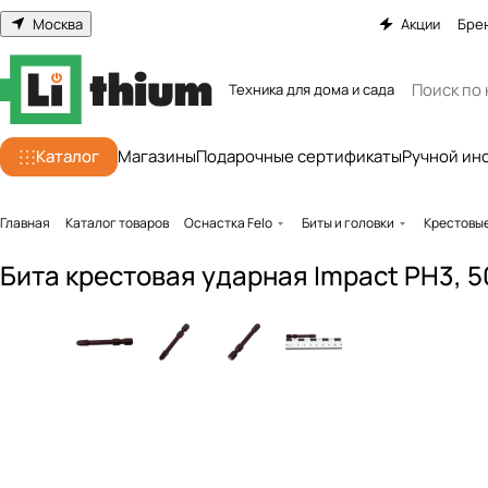
Москва
Акции
Бре
Техника для дома и сада
Каталог
Магазины
Подарочные сертификаты
Ручной ин
Главная
Каталог товаров
Оснастка Felo
Биты и головки
Крестовы
Бита крестовая ударная Impact PH3, 50