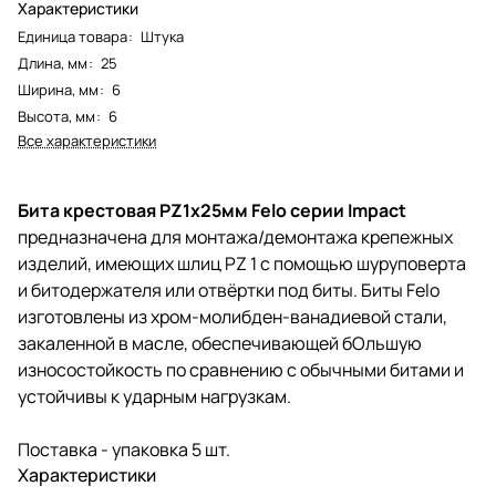
Характеристики
Единица товара
:
Штука
Длина, мм
:
25
Ширина, мм
:
6
Высота, мм
:
6
Все характеристики
Бита крестовая PZ1х25мм Felo серии Impact
предназначена для монтажа/демонтажа крепежных
изделий, имеющих шлиц PZ 1 с помощью шуруповерта
и битодержателя или отвёртки под биты. Биты Felo
изготовлены из хром-молибден-ванадиевой стали,
закаленной в масле, обеспечивающей бОльшую
износостойкость по сравнению с обычными битами и
устойчивы к ударным нагрузкам.
Поставка - упаковка 5 шт.
Характеристики