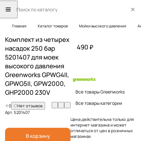
Главная
Каталог товаров
Мойки высокого давления
А
Комплект из четырех
490 ₽
насадок 250 бар
5201407 для моек
высокого давления
Greenworks GPWG4II,
GPWG5II, GPW2000,
GHP2000 230V
Все товары Greenworks
Все товары категории
0
Нет отзывов
Арт.
5201407
Цена действительна только для
интернет-магазина и может
отличаться от цен в розничных
В корзину
магазинах