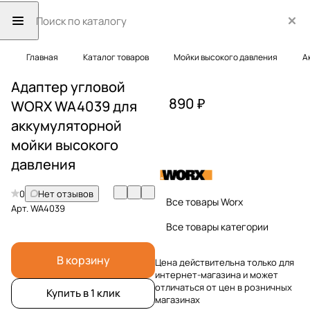
Главная
Каталог товаров
Мойки высокого давления
А
Адаптер угловой
890 ₽
WORX WA4039 для
аккумуляторной
мойки высокого
давления
0
Нет отзывов
Все товары Worx
Арт.
WA4039
Все товары категории
В корзину
Цена действительна только для
интернет-магазина и может
отличаться от цен в розничных
Купить в 1 клик
магазинах