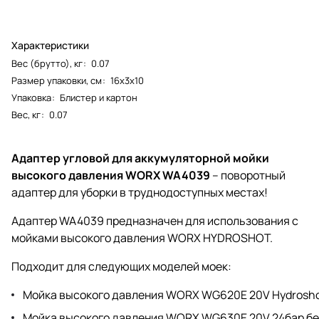
Характеристики
Вес (брутто), кг
:
0.07
Размер упаковки, см
:
16х3х10
Упаковка
:
Блистер и картон
Вес, кг
:
0.07
Адаптер угловой для аккумуляторной мойки
высокого давления WORX WA4039
– поворотный
адаптер для уборки в труднодоступных местах!
Адаптер WA4039 предназначен для использования с
мойками высокого давления WORX HYDROSHOT.
Подходит для следующих моделей моек:
Мойка высокого давления WORX WG620E 20V Hydrosho
Мойка высокого давления WORX WG630E 20V 24бар б