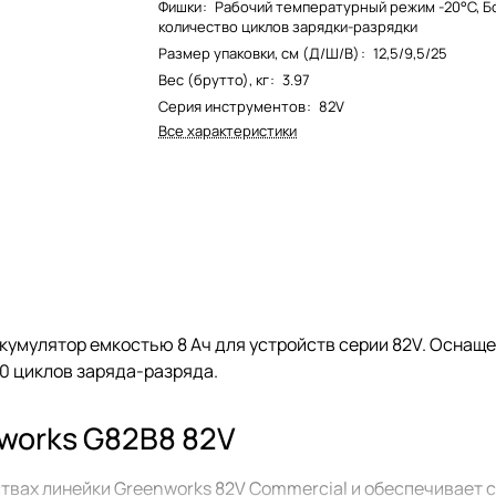
Фишки
:
Рабочий температурный режим -20°С, 
количество циклов зарядки-разрядки
Размер упаковки, см (Д/Ш/В)
:
12,5/9,5/25
Вес (брутто), кг
:
3.97
Серия инструментов
:
82V
Все характеристики
кумулятор емкостью 8 Ач для устройств серии 82V. Оснаще
0 циклов заряда-разряда.
works G82B8 82V
твах линейки Greenworks 82V Commercial и обеспечивает 