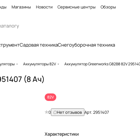
нды
Магазины
Новости
Сервисные центры
Обзоры
струмент
Садовая техника
Снегоуборочная техника
уляторы
Аккумуляторы 82V
Аккумулятор Greenworks G82B8 82V 295140
51407 (8 Ач)
82V
0
Нет отзывов
Арт.
2951407
Характеристики