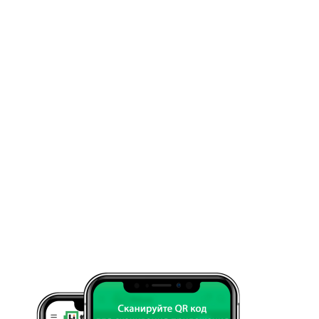
словленных техническим
ая отлично подойдет как для