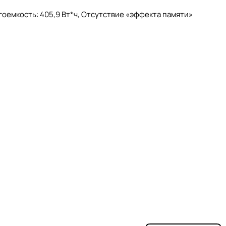
туре в диапазоне от -4 °C до +40 °C.
оемкость: 405,9 Вт*ч, Отсутствие «эффекта памяти»
ляет за собой право на внесение изменений, обу
rks 82V Commercial
works 82V Commercial. Это высококлассная техника, котор
участках.