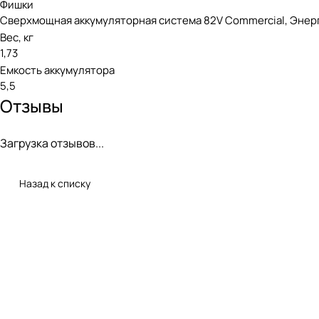
Фишки
зарядка аккумуляторной батареи при отрицательной темпера
Сверхмощная аккумуляторная система 82V Commercial, Энерг
Вес, кг
1,73
Емкость аккумулятора
Обратите внимание, что производитель остав
5,5
прогрессом
Отзывы
Загрузка отзывов...
Аккумуляторная линейка Greenwo
Назад к списку
Аккумулятор 82V совместим с устройствами линейки Green
коммерческого использования, так и для работ на частных 