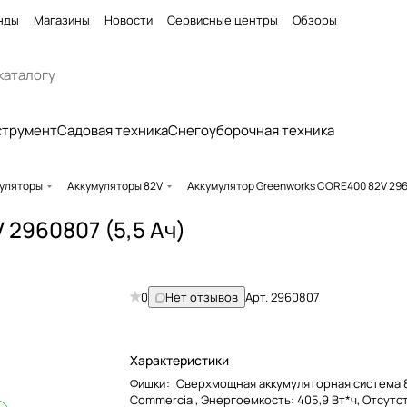
нды
Магазины
Новости
Сервисные центры
Обзоры
струмент
Садовая техника
Снегоуборочная техника
уляторы
Аккумуляторы 82V
Аккумулятор Greenworks CORE400 82V 2960
2960807 (5,5 Ач)
0
Нет отзывов
Арт.
2960807
Характеристики
Фишки
:
Сверхмощная аккумуляторная система 
Commercial, Энергоемкость: 405,9 Вт*ч, Отсутс