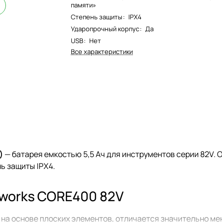
памяти»
Степень защиты
:
IPX4
Ударопрочный корпус
:
Да
USB
:
Нет
Все характеристики
ч)
— батарея емкостью 5,5 Ач для инструментов серии 82V
ь защиты IPX4.
works CORE400 82V
 на основе плоских элементов, отличается значительно м